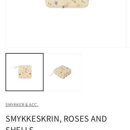
Åbn
Å
mediet
m
1
2
i
i
modus
m
SMYKKER & ACC.
SMYKKESKRIN, ROSES AND
SHELLS