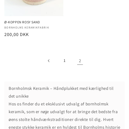
Ø-KOPPEN ROSY SAND
Forhandler:
BORNHOLMS KERAMIKFABRIK
Normalpris
200,00 DKK
1
2
Bornholmsk Keramik – Håndplukket med kærlighed til
det unikke
Hos os finder du et eksklusivt udvalg af bornholmsk
keramik, som er nøje udvalgt for at bringe det bedste fra
øens stolte håndværkstraditioner direkte til dig. Hvert
eneste stykke keramik er en hyldest til Bornholms historie