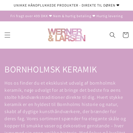
Gå til
UNIKKE HÅNDPLUKKEDE PRODUKTER - DIREKTE TIL DØREN ❤
indhold
Fri fragt over 499 DKK ❤ Nem & hurtig betaling ❤ Hurtig levering
Indkøbsku
K
BORNHOLMSK KERAMIK
o
Hos os finder du et eksklusivt udvalg af bornholmsk
l
keramik, nøje udvalgt for at bringe det bedste fra øens
stolte håndværkstraditioner direkte til dig. Hvert stykke
l
keramik er en hyldest til Bornholms historie og natur,
skabt af dygtige kunsthåndværkere, der brænder for
e
deres fag. Vores sortiment spænder fra elegante skåle og
k
kopper til smukke vaser og dekorative genstande – hver
især med sin egen unikke historie. Med fokus på kvalitet,