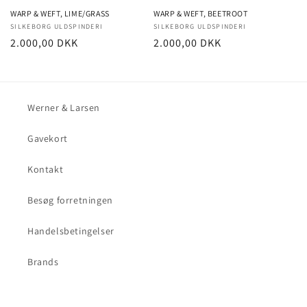
WARP & WEFT, LIME/GRASS
WARP & WEFT, BEETROOT
Forhandler:
SILKEBORG ULDSPINDERI
Forhandler:
SILKEBORG ULDSPINDERI
Normalpris
2.000,00 DKK
Normalpris
2.000,00 DKK
Werner & Larsen
Gavekort
Kontakt
Besøg forretningen
Handelsbetingelser
Brands