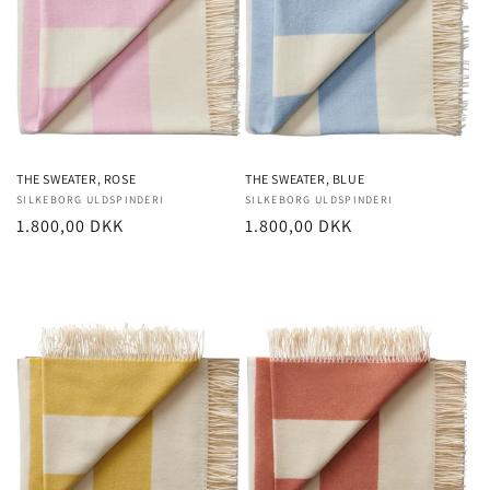
i
o
n
:
THE SWEATER, ROSE
THE SWEATER, BLUE
Forhandler:
SILKEBORG ULDSPINDERI
Forhandler:
SILKEBORG ULDSPINDERI
Normalpris
1.800,00 DKK
Normalpris
1.800,00 DKK