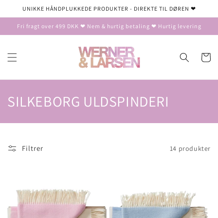
Gå til
UNIKKE HÅNDPLUKKEDE PRODUKTER - DIREKTE TIL DØREN ❤
indhold
Fri fragt over 499 DKK ❤ Nem & hurtig betaling ❤ Hurtig levering
Indkøbsku
K
SILKEBORG ULDSPINDERI
o
l
Filtrer
14 produkter
l
e
k
t