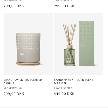
Forhandler:
SKANDINAVISK
Forhandler:
SKANDINAVISK
Normalpris
299,00 DKK
Normalpris
299,00 DKK
SKANDINAVISK - RO SCENTED
SKANDINAVISK - FJORD SCENT
CANDLE
DIFFUSER
Forhandler:
SKANDINAVISK
Forhandler:
SKANDINAVISK
Normalpris
299,00 DKK
Normalpris
449,00 DKK