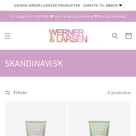
Gå til
UNIKKE HÅNDPLUKKEDE PRODUKTER - DIREKTE TIL DØREN ❤
indhold
Fri fragt over 499 DKK ❤ Nem & hurtig betaling ❤ Hurtig levering
Indkøbsku
K
SKANDINAVISK
o
l
Filtrer
8 produkter
l
e
k
t