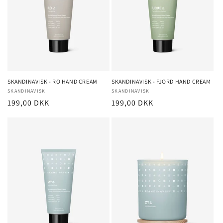
i
o
n
:
SKANDINAVISK - RO HAND CREAM
SKANDINAVISK - FJORD HAND CREAM
Forhandler:
SKANDINAVISK
Forhandler:
SKANDINAVISK
Normalpris
199,00 DKK
Normalpris
199,00 DKK